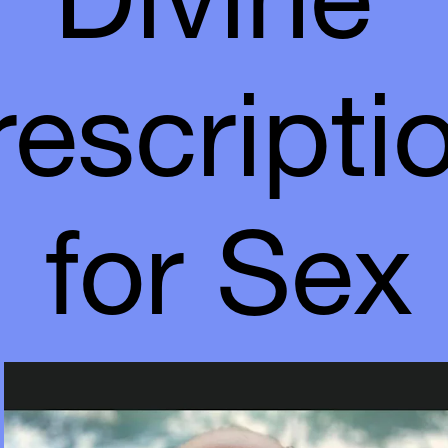
Divine 
escriptio
for Sex